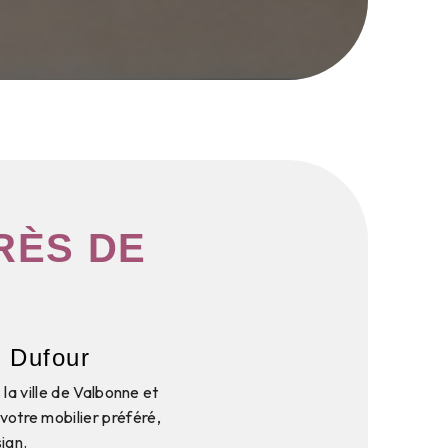
RÈS DE
r Dufour
la ville de Valbonne et
votre mobilier préféré,
sign.