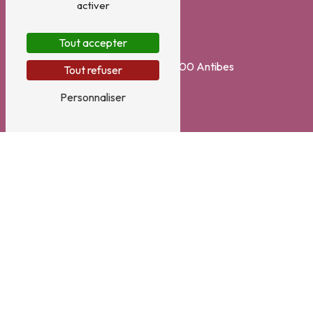
activer
Tout accepter
Adresse
7 Avenue Thiers
06600 Antibes
Tout refuser
Personnaliser
Téléphone
04 93 34 54 44
E-mail
fduff06@gmail.com