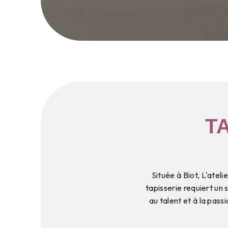
T
Située à Biot, L'atel
tapisserie requiert un
au talent et à la pass